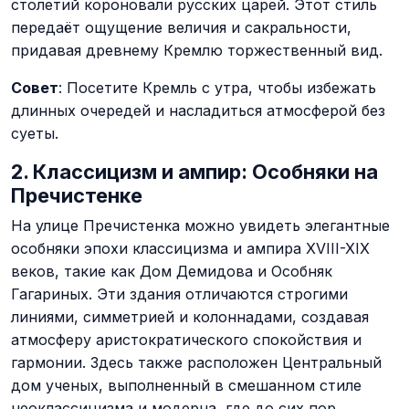
столетий короновали русских царей. Этот стиль
передаёт ощущение величия и сакральности,
придавая древнему Кремлю торжественный вид.
Совет
: Посетите Кремль с утра, чтобы избежать
длинных очередей и насладиться атмосферой без
суеты.
2. Классицизм и ампир: Особняки на
Пречистенке
На улице Пречистенка можно увидеть элегантные
особняки эпохи классицизма и ампира XVIII-XIX
веков, такие как Дом Демидова и Особняк
Гагариных. Эти здания отличаются строгими
линиями, симметрией и колоннадами, создавая
атмосферу аристократического спокойствия и
гармонии. Здесь также расположен Центральный
дом ученых, выполненный в смешанном стиле
неоклассицизма и модерна, где до сих пор