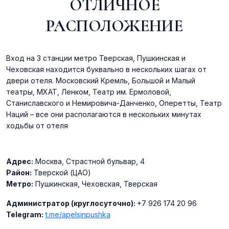
ОТЛИЧНОЕ
Забронировать
РАСПОЛОЖЕНИЕ
Вход на 3 станции метро Тверская, Пушкинская и
Номер категории СТАНДАРТ с двумя раздельными
Чеховская находится буквально в нескольких шагах от
кроватями
двери отеля. Московский Кремль, Большой и Малый
театры, МХАТ, Ленком, Театр им. Ермоловой,
от 5400 ₽
Станиславского и Немировича-Данченко, Оперетты, Театр
Наций – все они располагаются в нескольких минутах
1-2 гостя
2 шт
12 м²
ходьбы от отеля
Забронировать
Адрес:
Москва, Страстной бульвар, 4
Район:
Тверской (ЦАО)
Метро:
Пушкинская, Чеховская, Тверская
Администратор (круглосуточно):
+7 926 174 20 96
Номер категории СТАНДАРТ с одной двуспальной
Telegram:
t.me/apelsinpushka
кроватью