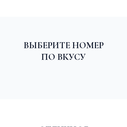
ВЫБЕРИТЕ НОМЕР
ПО ВКУСУ
Номер категории ЭКОНОМ с одной двуспальной
Для двоих
кроватью
от 4900 ₽
1-2 гостя
1 шт.
9 м²