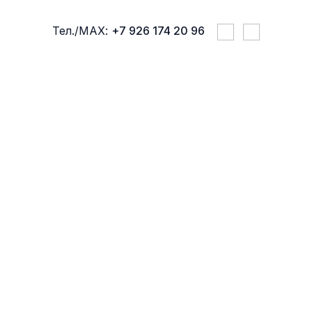
Тел./МАХ:
+7 926 174 20 96
ПРАВИЛА ПРОЖИВАНИЯ
УСЛУГИ 
ОТЕЛЬ АПЕЛЬСИН -
ЦЕНТР У МЕТРО
ПУШКИНСКАЯ,
ТВЕРСКАЯ,
ЧЕХОВСКАЯ