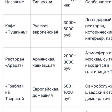
Название
Тип кухни
Особенности
чек
Легендарный
3000–
Кафе
Русская,
ресторан,
5000
«Пушкинъ»
европейская
исторически
руб.
интерьер, па
Атмосфера с
2000–
Ресторан
Армянская,
Москвы, сыт
3000
«Арарат»
кавказская
находится в
руб.
гостинице «
«Грабли»
600–
Самообслужи
Европейская,
на
1000
шведский ст
домашняя
Тверской
руб.
демократичн