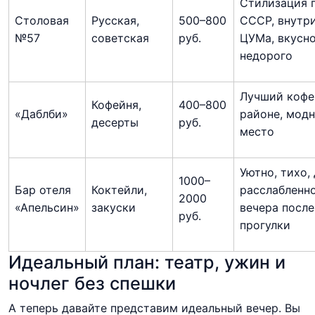
Стилизация 
Столовая
Русская,
500–800
СССР, внутр
№57
советская
руб.
ЦУМа, вкусно
недорого
Лучший кофе
Кофейня,
400–800
«Даблби»
районе, мод
десерты
руб.
место
Уютно, тихо,
1000–
Бар отеля
Коктейли,
расслабленн
2000
«Апельсин»
закуски
вечера после
руб.
прогулки
Идеальный план: театр, ужин и
ночлег без спешки
А теперь давайте представим идеальный вечер. Вы